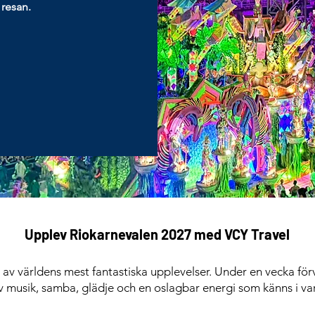
 resan.
Upplev Riokarnevalen 2027 med VCY Travel
av världens mest fantastiska upplevelser. Under en vecka förv
av musik, samba, glädje och en oslagbar energi som känns i va