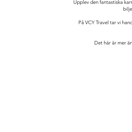
Upplev den fantastiska kar
bilj
På VCY Travel tar vi hand 
Det här är mer än