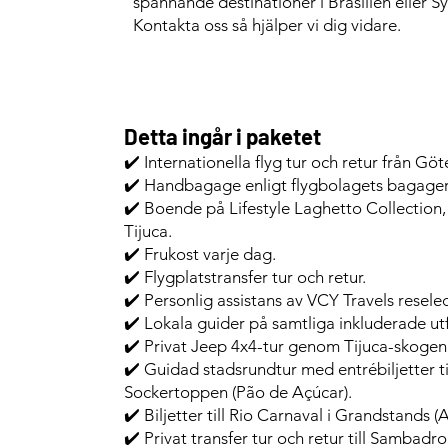
spännande destinationer i Brasilien eller 
Kontakta oss så hjälper vi dig vidare.
Detta ingår i paketet
✔️ Internationella flyg tur och retur från Gö
✔️ Handbagage enligt flygbolagets bagager
✔️ Boende på Lifestyle Laghetto Collection, e
Tijuca.
✔️ Frukost varje dag.
✔️ Flygplatstransfer tur och retur.
✔️ Personlig assistans av VCY Travels resele
✔️ Lokala guider på samtliga inkluderade utf
✔️ Privat Jeep 4x4-tur genom Tijuca-skogen
✔️ Guidad stadsrundtur med entrébiljetter ti
Sockertoppen (Pão de Açúcar).
✔️ Biljetter till Rio Carnaval i Grandstands 
✔️ Privat transfer tur och retur till Sambadr