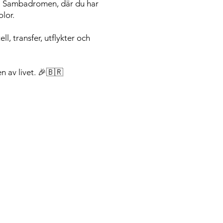
l i Sambadromen, där du har
olor.
ll, transfer, utflykter och
n av livet. 🎉🇧🇷