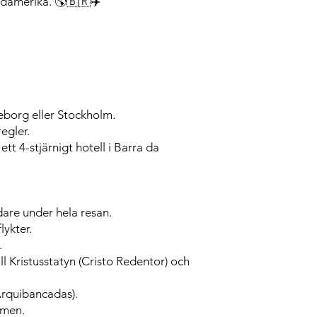
Sydamerika. 🌎🇧🇷✈️
teborg eller Stockholm.
egler.
tt 4-stjärnigt hotell i Barra da
dare under hela resan.
lykter.
.
ll Kristusstatyn (Cristo Redentor) och
(Arquibancadas).
omen.