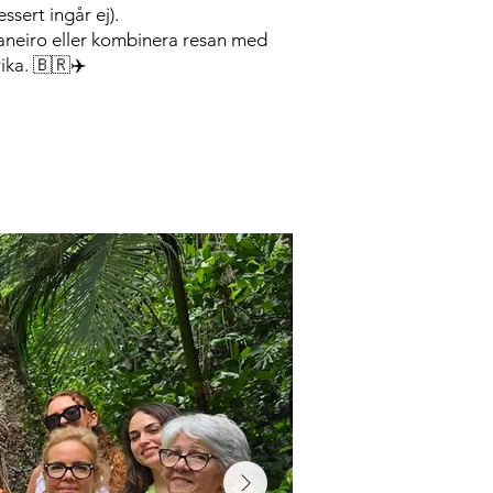
ssert ingår ej).
 Janeiro eller kombinera resan med
ika. 🇧🇷✈️