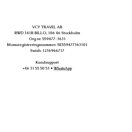
VCY TRAVEL AB
RWD 341R BILLO, 106 46 Stockholm
Org nr.
559477-3631
Momsregistreringsnummer. SE559477363101
Swish:
1236966717
Kundsupport
+46 31 55 50 53
•
WhatsApp