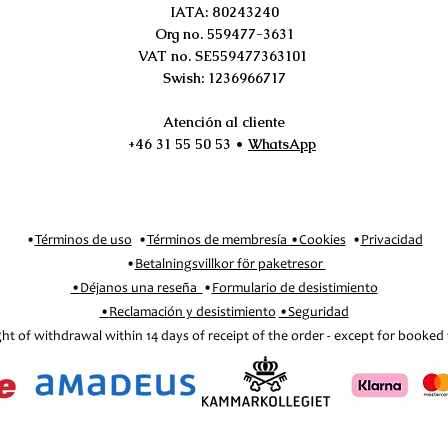
IATA: 80243240​
Org no. 559477-3631
VAT no. SE559477363101
Swish: 1236966717
Atención al cliente
+46 31 55 50 53 •
WhatsApp
•
Términos de uso
•
Términos de membresía
•Cookies
•
Privacidad
•
Betalningsvillkor för paketresor
•
Déjanos una reseña
•
Formulario de desistimiento
•
Reclamación y desistimiento
•Seguridad
ght of withdrawal within 14 days of receipt of the order - except for booked 