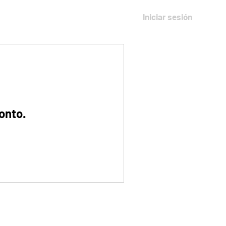
Iniciar sesión
evalen i Rio 2027
More
onto.