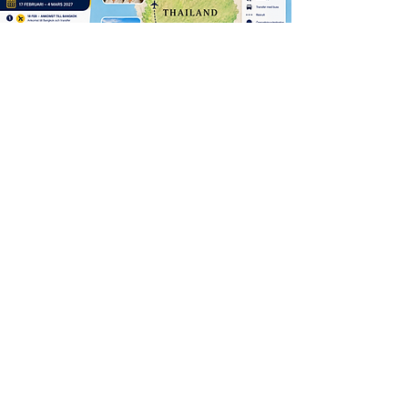
Descarga el programa
DOWNLOAD
Reseledare
Yoel Fuentes
Jag brinner för att skapa unika och
minnesvärda reseupplevelser. Med lång