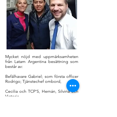
Mycket nöjd med uppmärksamheten
från Latam Argentina besättning som
består av:
Befälhavare Gabriel; som första officer
Rodrigo; Tjänstechef ombord,
Cecilia och TCP'S, Hernán, Silvina och
Victoria.
Super uppmärksam, vänlig och bra
disposition.
Utan tvekan skulle jag välja Latam igen